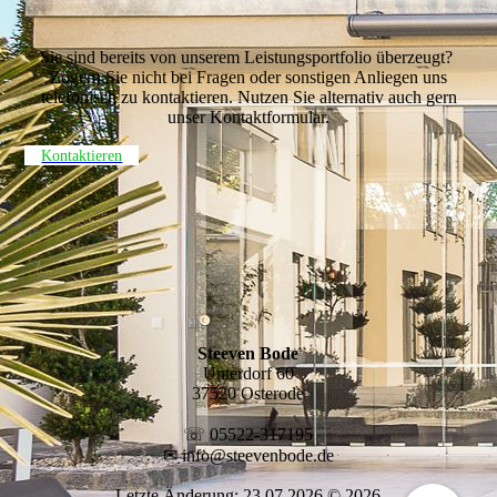
Sie sind bereits von unserem Leistungsportfolio überzeugt?
Zögern Sie nicht bei Fragen oder sonstigen Anliegen uns
telefonisch zu kontaktieren. Nutzen Sie alternativ auch gern
unser Kontaktformular.
Kontaktieren
Steeven Bode
Unterdorf 60
37520 Osterode
☏ 05522-317195
✉ info@steevenbode.de
Letzte Änderung: 23.07.2026 © 2026