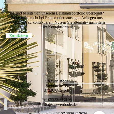
Sie sind bereits von unserem Leistungsportfolio überzeugt?
Zögern Sie nicht bei Fragen oder sonstigen Anliegen uns
telefonisch zu kontaktieren. Nutzen Sie alternativ auch gern
unser Kontaktformular.
Kontaktieren
Steeven Bode
Steinbreite 55
37520 Osterode
☏ 05522-317195
✉ info@steevenbode.de
Letzte Änderung: 23.07.2026 © 2026