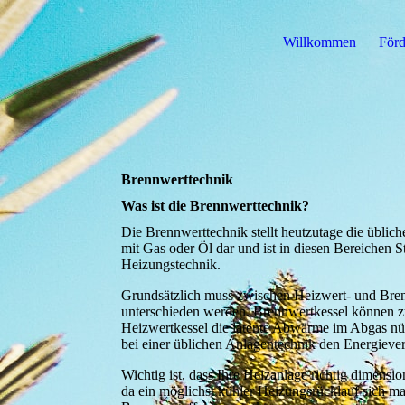
Willkommen
Förd
Brennwerttechnik
Was ist die Brennwerttechnik?
Die Brennwerttechnik stellt heutzutage die üblic
mit Gas oder Öl dar und ist in diesen Bereichen S
Heizungstechnik.
Grundsätzlich muss zwischen Heizwert- und Bre
unterschieden werden. Brennwertkessel können zu
Heizwertkessel die latente Abwärme im Abgas nü
bei einer üblichen Anlagentechnik den Energiever
Wichtig ist, dass Ihre Heizanlage richtig dimensioni
da ein möglichst kühler Heizungsrücklauf sich m