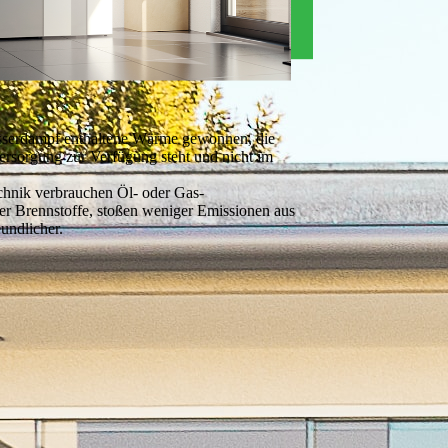
sserdampf enthaltene Wärme gewonnen, die
ersorgung zur Verfügung steht und nicht im
chnik verbrauchen Öl- oder Gas-
r Brennstoffe, stoßen weniger Emissionen aus
undlicher.