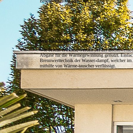
Brennwerteffekt auswirkt.
Wie funktioniert Brennwert?
Wie bereits erwähnt, werden bei der Brennwertte
Abgase für die Wärmegewinnung genutzt. Einfach 
Brennwerttechnik der Wasser-dampf, welcher im A
mithilfe von Wärme-tauscher verflüssigt.