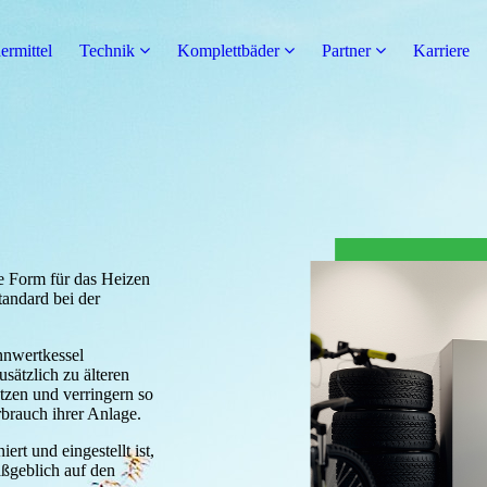
ermittel
Technik
Komplettbäder
Partner
Karriere
he Form für das Heizen
tandard bei der
nnwertkessel
sätzlich zu älteren
tzen und verringern so
brauch ihrer Anlage.
ert und eingestellt ist,
aßgeblich auf den