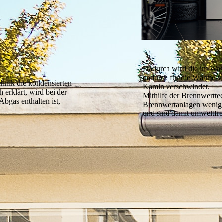
Dadurch wird die im Wa
dadurch für die Wärme-v
chnik die kondensierten
Kamin verschwindet.
erklärt, wird bei der
Mithilfe der Brennwertte
bgas enthalten ist,
Brennwertanlagen wenige
und sind damit umweltfre